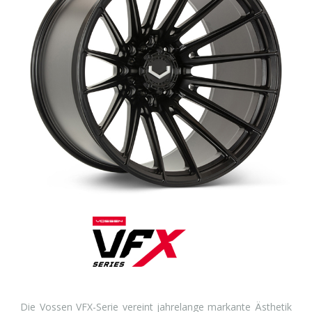
Die Vossen VFX-Serie vereint jahrelange markante Ästhetik