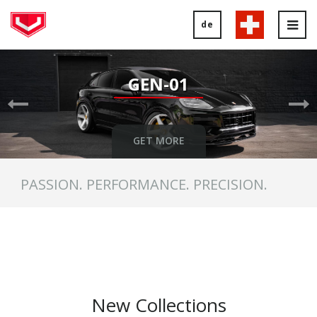
de
Tog
nav
Previous
Ne
Slide
Sl
GEN-01
GET MORE
PASSION. PERFORMANCE. PRECISION.
New Collections