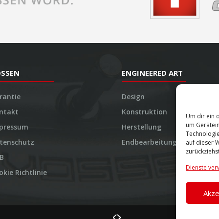
OSSEN
ENGINEERED ART
rantie
Design
ntakt
Konstruktion
Um dir ein 
um Gerätein
pressum
Herstellung
Technologie
tenschutz
Endbearbeitung
auf dieser 
zurückziehs
B
Dienste ver
okie Richtlinie
Akze