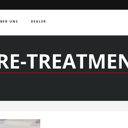
BER UNS
DEALER
RE-TREATME