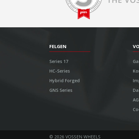
FELGEN
V
Series 17
Ga
HC-Series
Ko
Hybrid Forged
Im
GNS Series
Da
AG
Co
© 2026 VOSSEN WHEELS