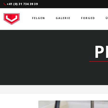
+41 (0) 31 734 39 39
FELGEN
GALERIE
FORGED
Ü
P