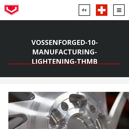
de
Tog
nav
VOSSENFORGED-10-
MANUFACTURING-
LIGHTENING-THMB