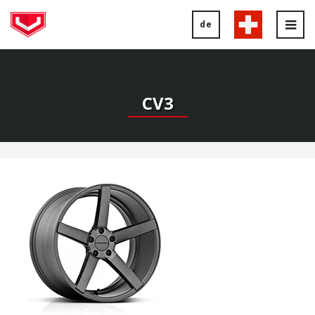
de
Tog
nav
CV3