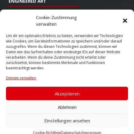
ENGINEERED ART
Design
Cookie-Zustimmung
verwalten
Konstruktion
Herstellung
Um dir ein optimales Erlebnis zu bieten, verwenden wir Technologien
wie Cookies, um Geräteinformationen zu speichern und/oder darauf
Endbearbeitung
zuzugreifen. Wenn du diesen Technologien zustimmst, können wir
Daten wie das Surfverhalten oder eindeutige IDs auf dieser Website
SOCIAL
verarbeiten. Wenn du deine Zustimmung nicht erteilst oder
zurückziehst, können bestimmte Merkmale und Funktionen
beeinträchtigt werden.
Youtube
Dienste verwalten
Twitter
Facebook
Akzeptieren
Instagram
Ablehnen
Einstellungen ansehen
© 2026 VOSSEN WHEELS
Cookie-Richtlinie
Datenschutz
Impressum