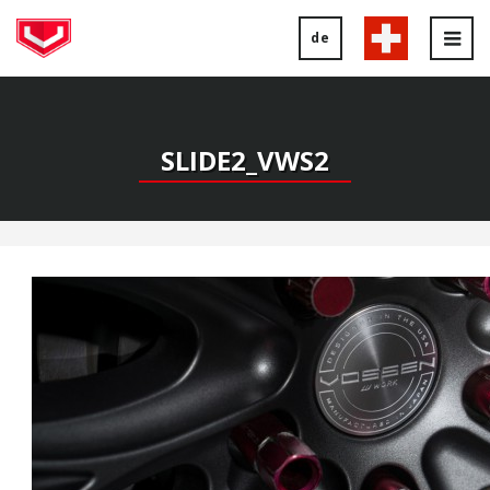
de
Tog
nav
SLIDE2_VWS2