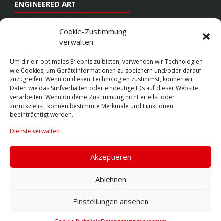
ENGINEERED ART
Design
Cookie-Zustimmung
verwalten
Konstruktion
Herstellung
Um dir ein optimales Erlebnis zu bieten, verwenden wir Technologien
wie Cookies, um Geräteinformationen zu speichern und/oder darauf
Endbearbeitung
zuzugreifen. Wenn du diesen Technologien zustimmst, können wir
Daten wie das Surfverhalten oder eindeutige IDs auf dieser Website
SOCIAL
verarbeiten. Wenn du deine Zustimmung nicht erteilst oder
zurückziehst, können bestimmte Merkmale und Funktionen
beeinträchtigt werden.
Youtube
Dienste verwalten
Twitter
Facebook
Akzeptieren
Instagram
Ablehnen
Einstellungen ansehen
© 2026 VOSSEN WHEELS