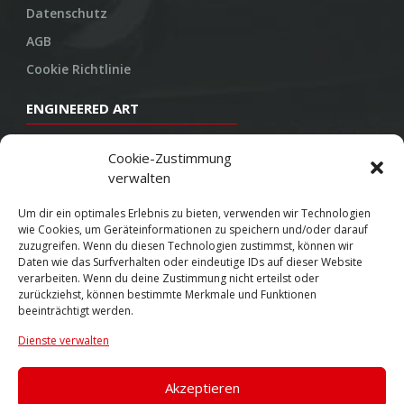
Datenschutz
AGB
Cookie Richtlinie
ENGINEERED ART
Design
Cookie-Zustimmung
verwalten
Konstruktion
Herstellung
Um dir ein optimales Erlebnis zu bieten, verwenden wir Technologien
wie Cookies, um Geräteinformationen zu speichern und/oder darauf
Endbearbeitung
zuzugreifen. Wenn du diesen Technologien zustimmst, können wir
Daten wie das Surfverhalten oder eindeutige IDs auf dieser Website
SOCIAL
verarbeiten. Wenn du deine Zustimmung nicht erteilst oder
zurückziehst, können bestimmte Merkmale und Funktionen
beeinträchtigt werden.
Youtube
Dienste verwalten
Twitter
Facebook
Akzeptieren
Instagram