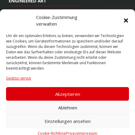
ENGINEERED ART
Design
Cookie-Zustimmung
verwalten
Costruzione
Produzione
Um dir ein optimales Erlebnis zu bieten, verwenden wir Technologien
wie Cookies, um Geräteinformationen zu speichern und/oder darauf
Finitura
zuzugreifen. Wenn du diesen Technologien zustimmst, können wir
Daten wie das Surfverhalten oder eindeutige IDs auf dieser Website
SOCIAL
verarbeiten. Wenn du deine Zustimmung nicht erteilst oder
zurückziehst, können bestimmte Merkmale und Funktionen
beeinträchtigt werden.
Youtube
Gestisci servizi
Twitter
Facebook
Akzeptieren
Instagram
Ablehnen
Einstellungen ansehen
© 2026 VOSSEN WHEELS
Cookie-Richtlinie
Privacy
Impressum