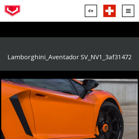
de
Tog
nav
Lamborghini_Aventador SV_NV1_3af31472