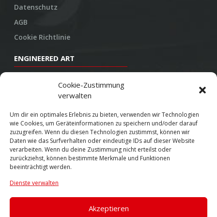
Datenschutz
AGB
Cookie Richtlinie
ENGINEERED ART
Design
Cookie-Zustimmung
verwalten
Konstruktion
Herstellung
Um dir ein optimales Erlebnis zu bieten, verwenden wir Technologien
wie Cookies, um Geräteinformationen zu speichern und/oder darauf
Endbearbeitung
zuzugreifen. Wenn du diesen Technologien zustimmst, können wir
Daten wie das Surfverhalten oder eindeutige IDs auf dieser Website
SOCIAL
verarbeiten. Wenn du deine Zustimmung nicht erteilst oder
zurückziehst, können bestimmte Merkmale und Funktionen
beeinträchtigt werden.
Youtube
Dienste verwalten
Twitter
Facebook
Akzeptieren
Instagram