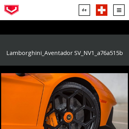
de
Tog
nav
Lamborghini_Aventador SV_NV1_a76a515b