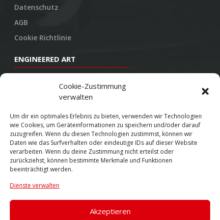
Datenschutz
AGB
Cookie Richtlinie
ENGINEERED ART
Design
Cookie-Zustimmung
verwalten
Konstruktion
Herstellung
Um dir ein optimales Erlebnis zu bieten, verwenden wir Technologien
wie Cookies, um Geräteinformationen zu speichern und/oder darauf
Endbearbeitung
zuzugreifen. Wenn du diesen Technologien zustimmst, können wir
Daten wie das Surfverhalten oder eindeutige IDs auf dieser Website
SOCIAL
verarbeiten. Wenn du deine Zustimmung nicht erteilst oder
zurückziehst, können bestimmte Merkmale und Funktionen
beeinträchtigt werden.
Youtube
Dienste verwalten
Twitter
Facebook
Akzeptieren
Instagram