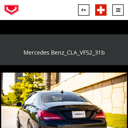
de
Tog
nav
Mercedes Benz_CLA_VFS2_31b