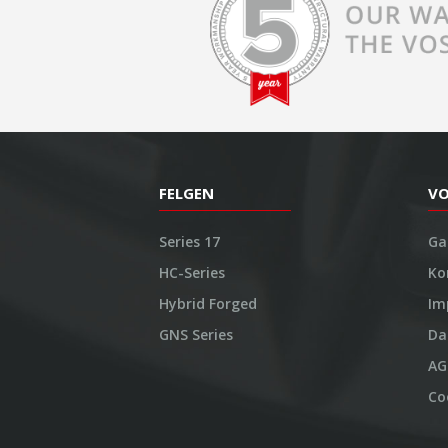
FELGEN
V
Series 17
Ga
HC-Series
Ko
Hybrid Forged
Im
GNS Series
Da
AG
Co