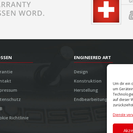
OSSEN
ENGINEERED ART
rantie
Design
ntakt
Konstruktion
Um dir ein 
um Gerätein
pressum
Herstellung
Technologie
tenschutz
Endbearbeitung
auf dieser 
zurückziehs
B
Dienste ver
okie Richtlinie
Akze