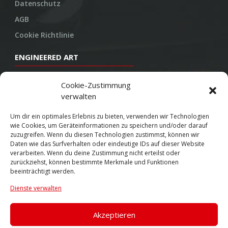
Datenschutz
AGB
Cookie Richtlinie
ENGINEERED ART
Design
Cookie-Zustimmung
verwalten
Konstruktion
Herstellung
Um dir ein optimales Erlebnis zu bieten, verwenden wir Technologien
wie Cookies, um Geräteinformationen zu speichern und/oder darauf
Endbearbeitung
zuzugreifen. Wenn du diesen Technologien zustimmst, können wir
Daten wie das Surfverhalten oder eindeutige IDs auf dieser Website
SOCIAL
verarbeiten. Wenn du deine Zustimmung nicht erteilst oder
zurückziehst, können bestimmte Merkmale und Funktionen
beeinträchtigt werden.
Youtube
Dienste verwalten
Twitter
Facebook
Akzeptieren
Instagram