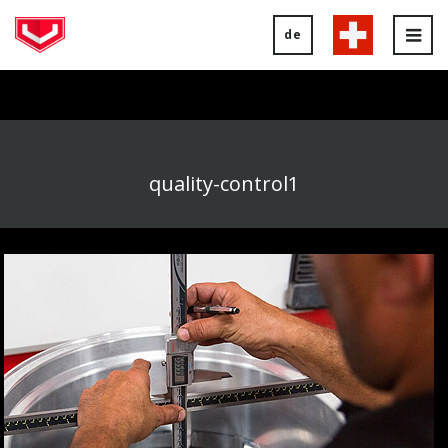
de
Tog
nav
quality-control1