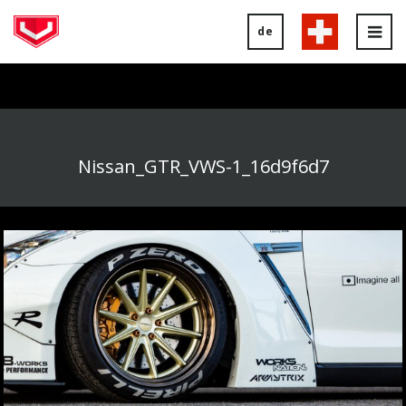
de
Tog
nav
Nissan_GTR_VWS-1_16d9f6d7