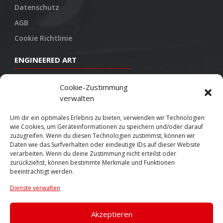
Datenschutz
AGB
Cookie Richtlinie
ENGINEERED ART
Design
Cookie-Zustimmung
verwalten
Konstruktion
Herstellung
Um dir ein optimales Erlebnis zu bieten, verwenden wir Technologien
wie Cookies, um Geräteinformationen zu speichern und/oder darauf
Endbearbeitung
zuzugreifen. Wenn du diesen Technologien zustimmst, können wir
Daten wie das Surfverhalten oder eindeutige IDs auf dieser Website
SOCIAL
verarbeiten. Wenn du deine Zustimmung nicht erteilst oder
zurückziehst, können bestimmte Merkmale und Funktionen
beeinträchtigt werden.
Youtube
Dienste verwalten
Twitter
Facebook
Akzeptieren
Instagram