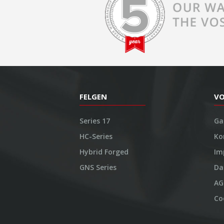
FELGEN
V
Series 17
Ga
HC-Series
Ko
Hybrid Forged
Im
GNS Series
Da
AG
Co