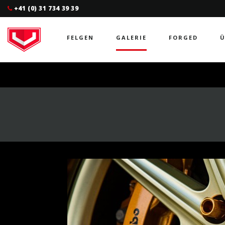
+41 (0) 31 734 39 39
FELGEN
GALERIE
FORGED
Ü