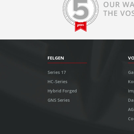
FELGEN
V
Series 17
Ga
HC-Series
Ko
Hybrid Forged
Im
GNS Series
Da
AG
Co