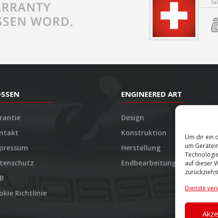
OSSEN
ENGINEERED ART
rantie
Design
ntakt
Konstruktion
Um dir ein 
um Gerätein
pressum
Herstellung
Technologie
tenschutz
Endbearbeitung
auf dieser 
zurückziehs
B
Dienste ver
okie Richtlinie
Akze