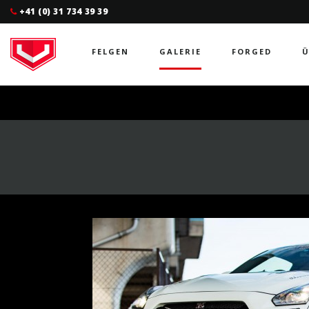
+41 (0) 31 734 39 39
FELGEN
GALERIE
FORGED
Ü