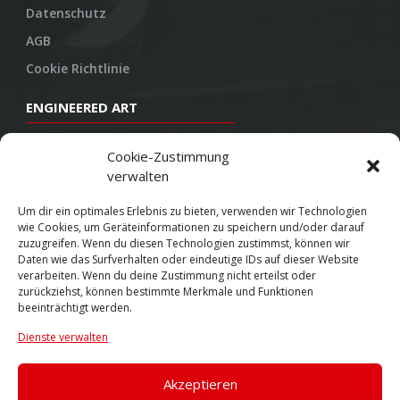
Datenschutz
AGB
Cookie Richtlinie
ENGINEERED ART
Design
Cookie-Zustimmung
verwalten
Konstruktion
Herstellung
Um dir ein optimales Erlebnis zu bieten, verwenden wir Technologien
wie Cookies, um Geräteinformationen zu speichern und/oder darauf
Endbearbeitung
zuzugreifen. Wenn du diesen Technologien zustimmst, können wir
Daten wie das Surfverhalten oder eindeutige IDs auf dieser Website
SOCIAL
verarbeiten. Wenn du deine Zustimmung nicht erteilst oder
zurückziehst, können bestimmte Merkmale und Funktionen
beeinträchtigt werden.
Youtube
Dienste verwalten
Twitter
Facebook
Akzeptieren
Instagram