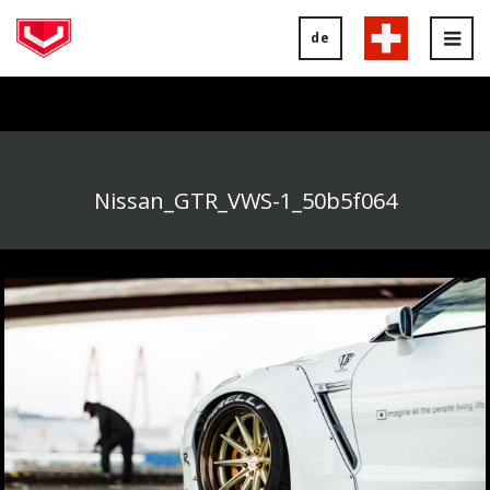
de
Tog
nav
Nissan_GTR_VWS-1_50b5f064