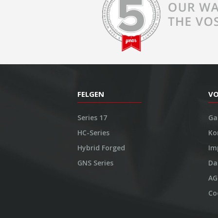
FELGEN
V
Series 17
Ga
HC-Series
Ko
Hybrid Forged
Im
GNS Series
Da
AG
Co