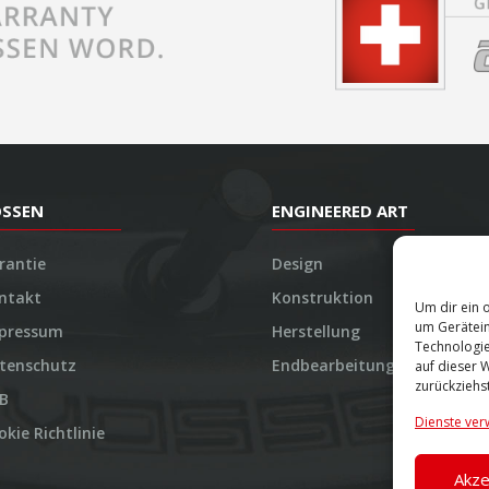
OSSEN
ENGINEERED ART
rantie
Design
ntakt
Konstruktion
Um dir ein 
um Gerätein
pressum
Herstellung
Technologie
tenschutz
Endbearbeitung
auf dieser 
zurückziehs
B
Dienste ver
okie Richtlinie
Akze