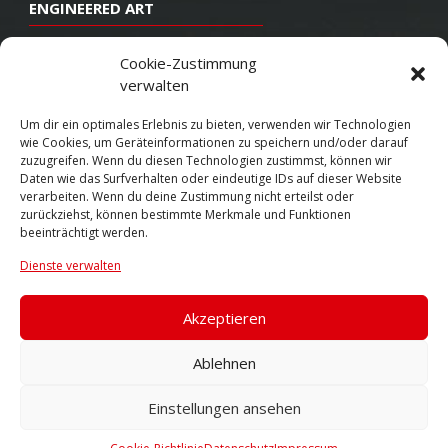
ENGINEERED ART
Design
Cookie-Zustimmung
verwalten
Konstruktion
Herstellung
Um dir ein optimales Erlebnis zu bieten, verwenden wir Technologien
wie Cookies, um Geräteinformationen zu speichern und/oder darauf
Endbearbeitung
zuzugreifen. Wenn du diesen Technologien zustimmst, können wir
Daten wie das Surfverhalten oder eindeutige IDs auf dieser Website
SOCIAL
verarbeiten. Wenn du deine Zustimmung nicht erteilst oder
zurückziehst, können bestimmte Merkmale und Funktionen
beeinträchtigt werden.
Youtube
Dienste verwalten
Twitter
Facebook
Akzeptieren
Instagram
Ablehnen
Einstellungen ansehen
© 2026 VOSSEN WHEELS