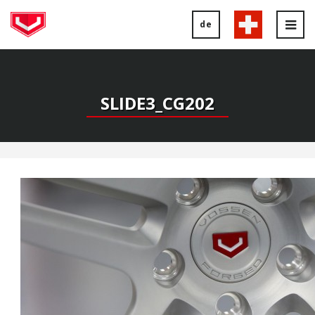
de
Tog
nav
SLIDE3_CG202