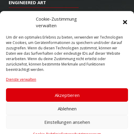
ENGINEERED ART
Design
Cookie-Zustimmung
verwalten
Konstruktion
Herstellung
Um dir ein optimales Erlebnis zu bieten, verwenden wir Technologien
wie Cookies, um Geräteinformationen zu speichern und/oder darauf
Endbearbeitung
zuzugreifen. Wenn du diesen Technologien zustimmst, können wir
Daten wie das Surfverhalten oder eindeutige IDs auf dieser Website
SOCIAL
verarbeiten. Wenn du deine Zustimmung nicht erteilst oder
zurückziehst, können bestimmte Merkmale und Funktionen
beeinträchtigt werden.
Youtube
Dienste verwalten
Twitter
Facebook
Akzeptieren
Instagram
Ablehnen
Einstellungen ansehen
© 2026 VOSSEN WHEELS