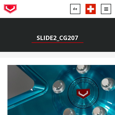
de
Tog
nav
SLIDE2_CG207