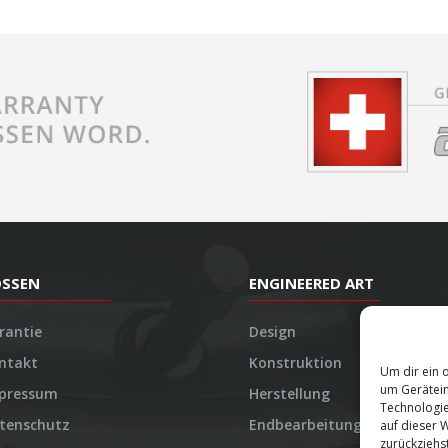
OSSEN
ENGINEERED ART
rantie
Design
ntakt
Konstruktion
Um dir ein 
um Gerätein
pressum
Herstellung
Technologie
tenschutz
Endbearbeitung
auf dieser 
zurückziehs