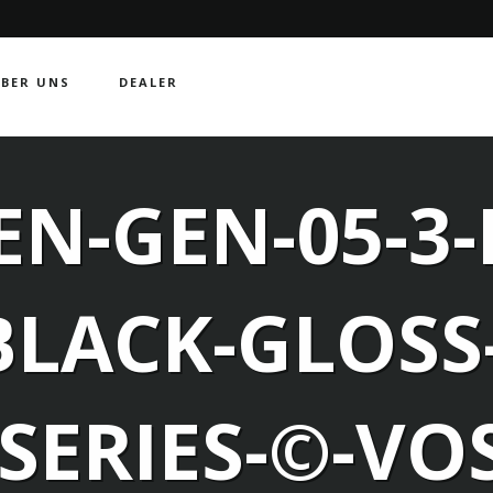
BER UNS
DEALER
N-GEN-05-3-
BLACK-GLOSS
SERIES-©-VO