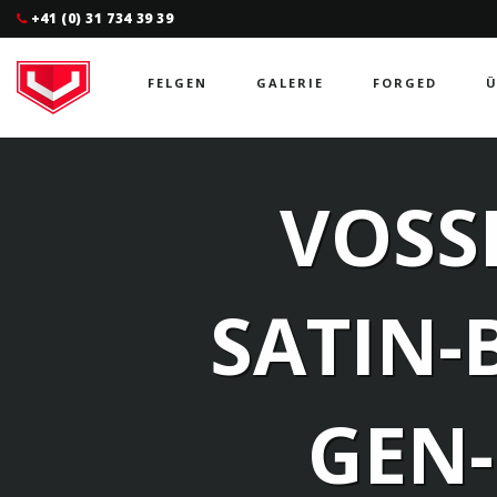
+41 (0) 31 734 39 39
FELGEN
GALERIE
FORGED
Ü
VOSSE
SATIN-
GEN-