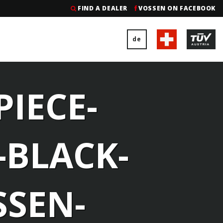
FIND A DEALER
VOSSEN ON FACEBOOK
de
PIECE-
-BLACK-
SSEN-