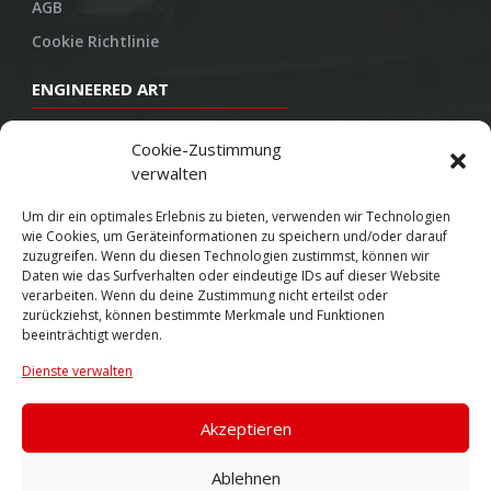
AGB
Cookie Richtlinie
ENGINEERED ART
Design
Cookie-Zustimmung
verwalten
Konstruktion
Herstellung
Um dir ein optimales Erlebnis zu bieten, verwenden wir Technologien
wie Cookies, um Geräteinformationen zu speichern und/oder darauf
Endbearbeitung
zuzugreifen. Wenn du diesen Technologien zustimmst, können wir
Daten wie das Surfverhalten oder eindeutige IDs auf dieser Website
SOCIAL
verarbeiten. Wenn du deine Zustimmung nicht erteilst oder
zurückziehst, können bestimmte Merkmale und Funktionen
beeinträchtigt werden.
Youtube
Dienste verwalten
Twitter
Facebook
Akzeptieren
Instagram
Ablehnen