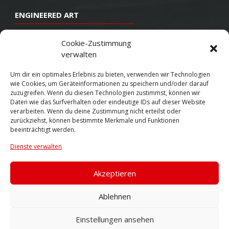
ENGINEERED ART
Design
Cookie-Zustimmung
verwalten
Konstruktion
Herstellung
Um dir ein optimales Erlebnis zu bieten, verwenden wir Technologien
wie Cookies, um Geräteinformationen zu speichern und/oder darauf
Endbearbeitung
zuzugreifen. Wenn du diesen Technologien zustimmst, können wir
Daten wie das Surfverhalten oder eindeutige IDs auf dieser Website
SOCIAL
verarbeiten. Wenn du deine Zustimmung nicht erteilst oder
zurückziehst, können bestimmte Merkmale und Funktionen
beeinträchtigt werden.
Youtube
Dienste verwalten
Twitter
Facebook
Akzeptieren
Instagram
Ablehnen
Einstellungen ansehen
© 2026 VOSSEN WHEELS