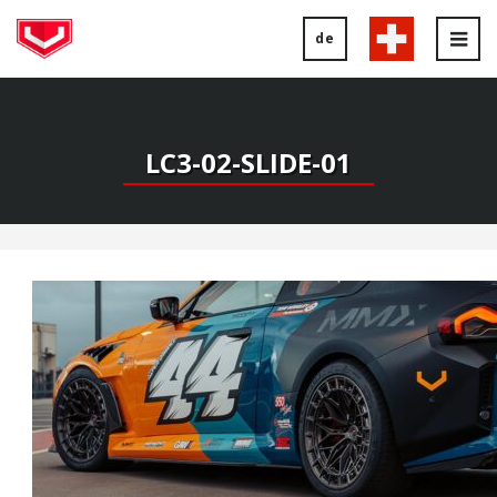
de
Tog
nav
LC3-02-SLIDE-01