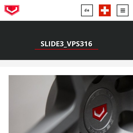
de
Tog
nav
SLIDE3_VPS316