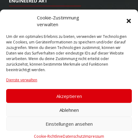
ENGINEERED ART
Design
Cookie-Zustimmung
verwalten
Konstruktion
Herstellung
Um dir ein optimales Erlebnis zu bieten, verwenden wir Technologien
wie Cookies, um Geräteinformationen zu speichern und/oder darauf
Endbearbeitung
zuzugreifen. Wenn du diesen Technologien zustimmst, können wir
Daten wie das Surfverhalten oder eindeutige IDs auf dieser Website
SOCIAL
verarbeiten. Wenn du deine Zustimmung nicht erteilst oder
zurückziehst, können bestimmte Merkmale und Funktionen
beeinträchtigt werden.
Youtube
Dienste verwalten
Twitter
Facebook
Akzeptieren
Instagram
Ablehnen
Einstellungen ansehen
© 2026 VOSSEN WHEELS
Cookie-Richtlinie
Datenschutz
Impressum