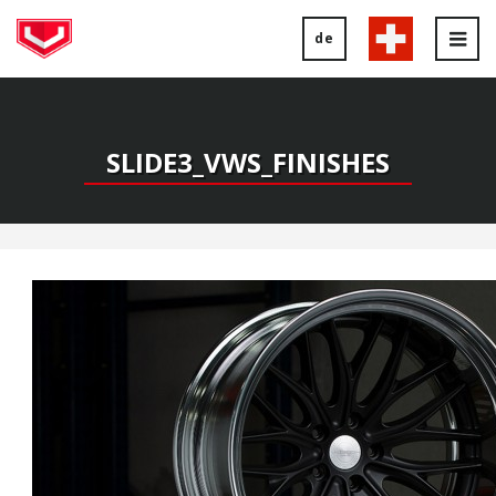
de
Tog
nav
SLIDE3_VWS_FINISHES