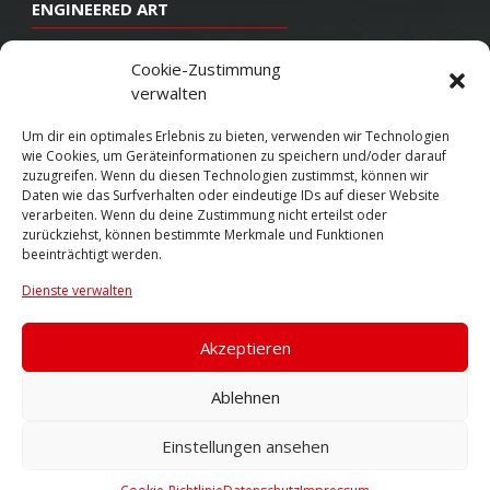
ENGINEERED ART
Design
Cookie-Zustimmung
verwalten
Konstruktion
Herstellung
Um dir ein optimales Erlebnis zu bieten, verwenden wir Technologien
wie Cookies, um Geräteinformationen zu speichern und/oder darauf
Endbearbeitung
zuzugreifen. Wenn du diesen Technologien zustimmst, können wir
Daten wie das Surfverhalten oder eindeutige IDs auf dieser Website
SOCIAL
verarbeiten. Wenn du deine Zustimmung nicht erteilst oder
zurückziehst, können bestimmte Merkmale und Funktionen
beeinträchtigt werden.
Youtube
Dienste verwalten
Twitter
Facebook
Akzeptieren
Instagram
Ablehnen
Einstellungen ansehen
© 2026 VOSSEN WHEELS