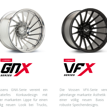
ssens GNX-Serie vereint ein
Die Vossen VFX-Serie vere
tratiefes Konkavdesign mit
jahrelange markante Ästhetik 
ner markanten Lippe für einen
einer völlig neuen Basis 
llig neuen Look bei Trucks,
robuste Speichendesigns.