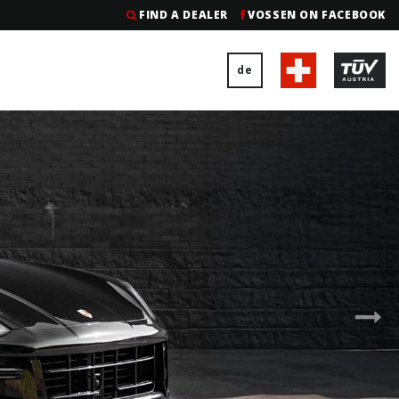
FIND A DEALER
VOSSEN ON FACEBOOK
de
Nex
Sli