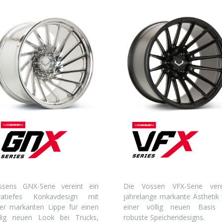
ssens GNX-Serie vereint ein
Die Vossen VFX-Serie vere
tratiefes Konkavdesign mit
jahrelange markante Ästhetik 
ner markanten Lippe für einen
einer völlig neuen Basis 
llig neuen Look bei Trucks,
robuste Speichendesigns.