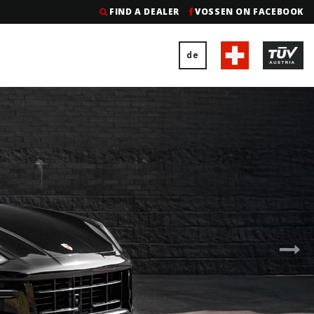
FIND A DEALER
VOSSEN ON FACEBOOK
de
Nex
Sli