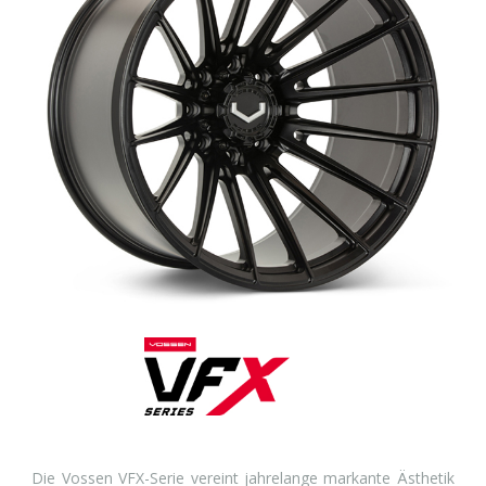
Die Vossen VFX-Serie vereint jahrelange markante Ästhetik