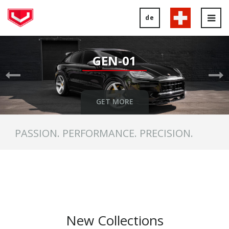
de
Tog
nav
Previous
Ne
Slide
Sl
GEN-01
GET MORE
PASSION. PERFORMANCE. PRECISION.
New Collections