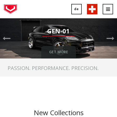
de
Tog
nav
Previous
Ne
Slide
Sl
GEN-01
GET MORE
PASSION. PERFORMANCE. PRECISION.
New Collections