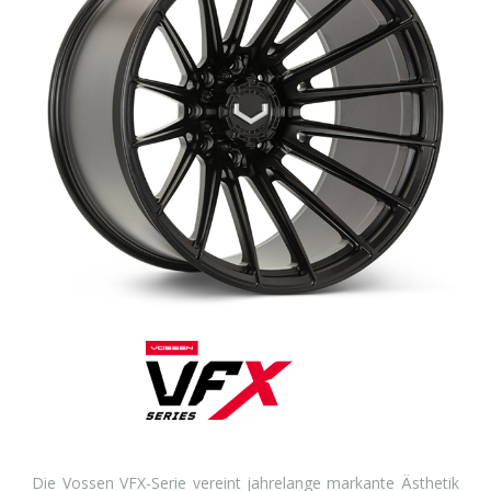
Die Vossen VFX-Serie vereint jahrelange markante Ästhetik