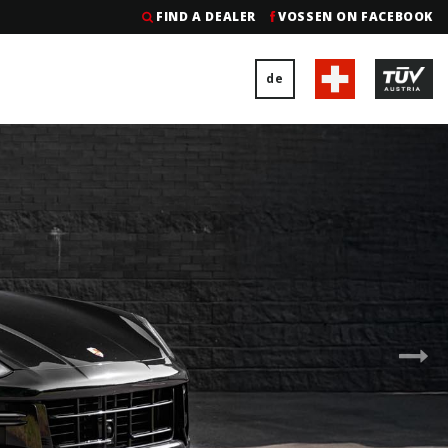
FIND A DEALER
VOSSEN ON FACEBOOK
de
Nex
Sli