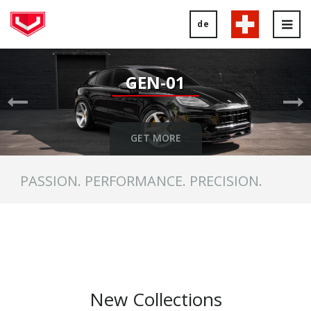
de
Tog
nav
Previous
Ne
Slide
Sl
GEN-01
GET MORE
PASSION. PERFORMANCE. PRECISION.
New Collections