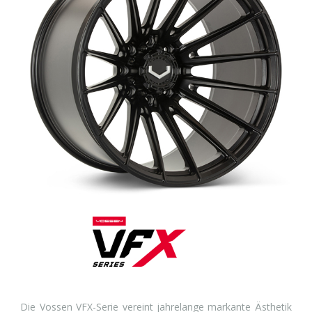
Die Vossen VFX-Serie vereint jahrelange markante Ästhetik