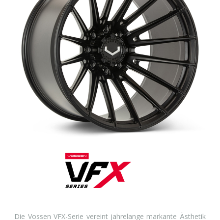
Die Vossen VFX-Serie vereint jahrelange markante Ästhetik