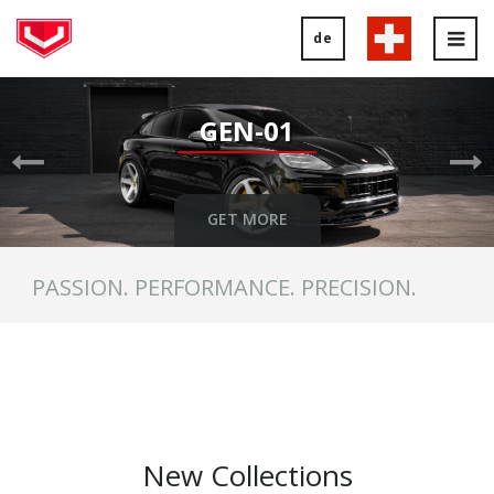
de
Tog
nav
Previous
Ne
Slide
Sl
GEN-01
GET MORE
PASSION. PERFORMANCE. PRECISION.
New Collections