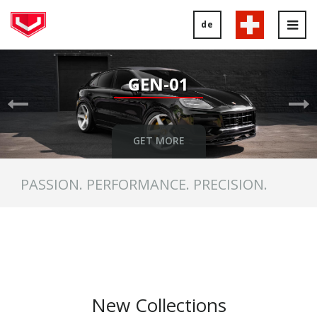
de
Tog
nav
Previous
Ne
Slide
Sl
GEN-01
GET MORE
PASSION. PERFORMANCE. PRECISION.
New Collections