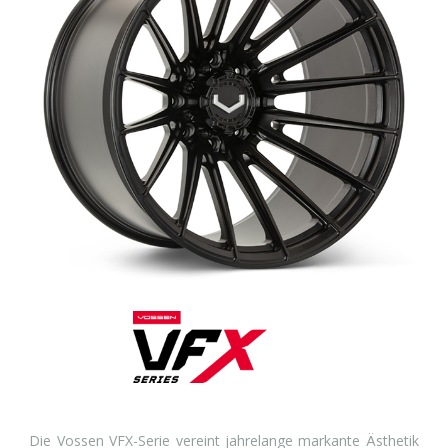
Die Vossen VFX-Serie vereint jahrelange markante Ästhetik