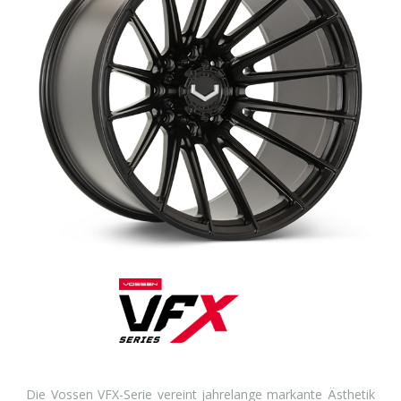
Die Vossen VFX-Serie vereint jahrelange markante Ästhetik