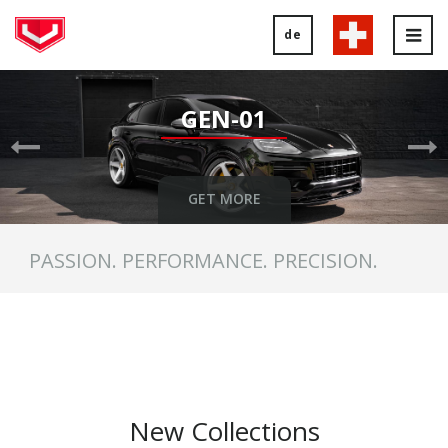
de
Tog
nav
Previous
Ne
Slide
Sl
GEN-01
GET MORE
PASSION. PERFORMANCE. PRECISION.
New Collections