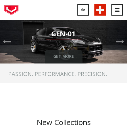
de
Tog
nav
Previous
Ne
Slide
Sl
GEN-01
GET MORE
PASSION. PERFORMANCE. PRECISION.
New Collections