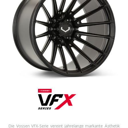
Die Vossen VFX-Serie vereint jahrelange markante Ästhetik