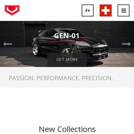
de
Tog
nav
Previous
Ne
Slide
Sl
GEN-01
GET MORE
PASSION. PERFORMANCE. PRECISION.
New Collections