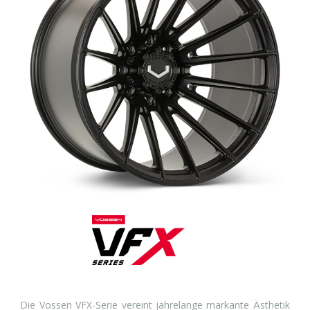
Die Vossen VFX-Serie vereint jahrelange markante Ästhetik