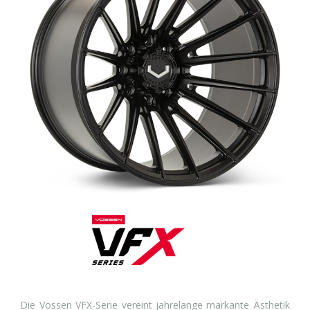
Die Vossen VFX-Serie vereint jahrelange markante Ästhetik