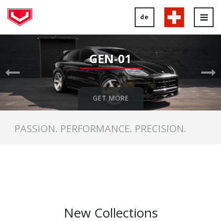
de
Tog
nav
Previous
Ne
Slide
Sl
GEN-01
GET MORE
PASSION. PERFORMANCE. PRECISION.
New Collections