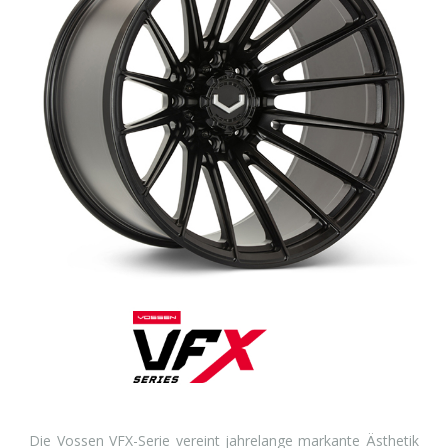
Die Vossen VFX-Serie vereint jahrelange markante Ästhetik