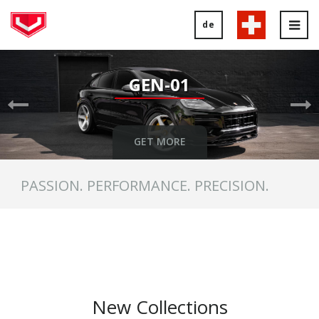
de
Tog
nav
Previous
Ne
Slide
Sl
GEN-01
GET MORE
PASSION. PERFORMANCE. PRECISION.
New Collections