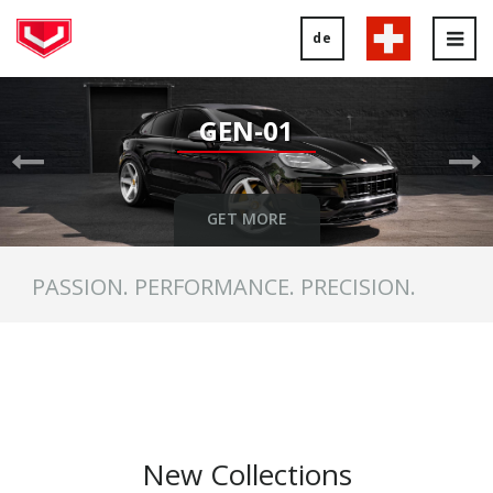
de
Tog
nav
Previous
Ne
Slide
Sl
GEN-01
GET MORE
PASSION. PERFORMANCE. PRECISION.
New Collections