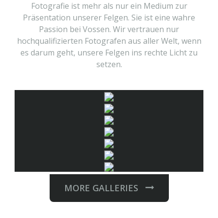
Fotografie ist mehr als nur ein Medium zur
Präsentation unserer Felgen. Sie ist eine wahre
Passion bei Vossen. Wir vertrauen nur
hochqualifizierten Fotografen aus aller Welt, wenn
es darum geht, unsere Felgen ins rechte Licht zu
setzen.
MORE GALLERIES