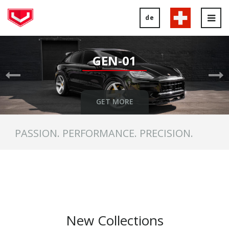
de
Tog
nav
Previous
Ne
Slide
Sl
GEN-01
GET MORE
PASSION. PERFORMANCE. PRECISION.
New Collections