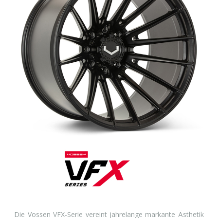
Die Vossen VFX-Serie vereint jahrelange markante Ästhetik