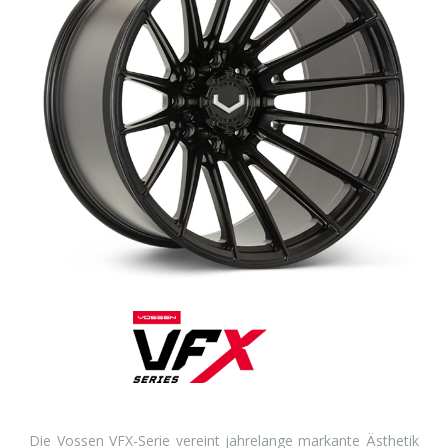
Die Vossen VFX-Serie vereint jahrelange markante Ästhetik