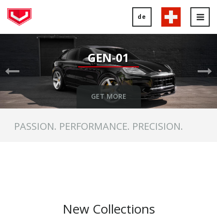
de
Tog
nav
Previous
Ne
Slide
Sl
GEN-01
GET MORE
PASSION. PERFORMANCE. PRECISION.
New Collections