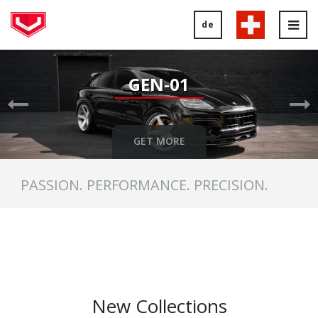
de
Tog
nav
Previous
Ne
Slide
Sl
GEN-01
GET MORE
PASSION. PERFORMANCE. PRECISION.
New Collections