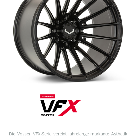
Die Vossen VFX-Serie vereint jahrelange markante Ästhetik