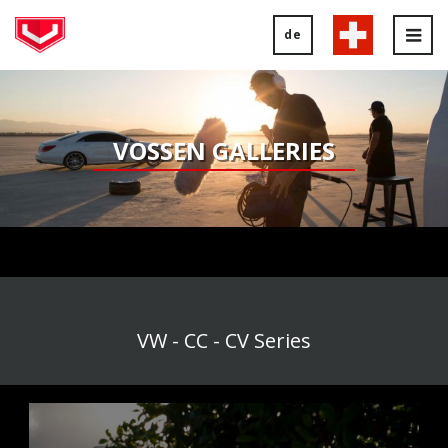
de
Tog
nav
VOSSEN GALLERIES
VW - CC - CV Series