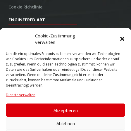
Cookie Richtlinie
ENGINEERED ART
Design
Cookie-Zustimmung
verwalten
Konstruktion
Herstellung
Um dir ein optimales Erlebnis zu bieten, verwenden wir Technologien
wie Cookies, um Geräteinformationen zu speichern und/oder darauf
Endbearbeitung
zuzugreifen. Wenn du diesen Technologien zustimmst, können wir
Daten wie das Surfverhalten oder eindeutige IDs auf dieser Website
SOCIAL
verarbeiten. Wenn du deine Zustimmung nicht erteilst oder
zurückziehst, können bestimmte Merkmale und Funktionen
beeinträchtigt werden.
Youtube
Dienste verwalten
Twitter
Facebook
Akzeptieren
Instagram
Ablehnen