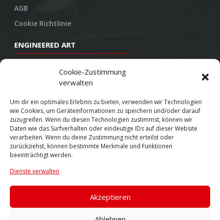
AGB
Cookie Richtlinie
ENGINEERED ART
Design
Cookie-Zustimmung
verwalten
Konstruktion
Herstellung
Um dir ein optimales Erlebnis zu bieten, verwenden wir Technologien
wie Cookies, um Geräteinformationen zu speichern und/oder darauf
Endbearbeitung
zuzugreifen. Wenn du diesen Technologien zustimmst, können wir
Daten wie das Surfverhalten oder eindeutige IDs auf dieser Website
SOCIAL
verarbeiten. Wenn du deine Zustimmung nicht erteilst oder
zurückziehst, können bestimmte Merkmale und Funktionen
beeinträchtigt werden.
Youtube
Dienste verwalten
Twitter
Facebook
Akzeptieren
Instagram
Ablehnen