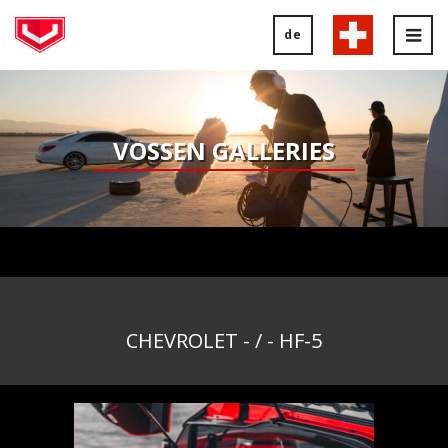
de
Tog
nav
VOSSEN GALLERIES
CHEVROLET - / - HF-5