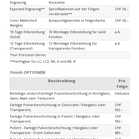
Engraving
Rückseite
Exposed Engraving**
Spezifikationen auf der Felgen
CHF 36.–
vorderseite**
Color Mathched
Auswuchtgewichte in Felgenfarbe
CHF 36.–
Weights
10 Tage Eilbestellung
10 Werktage Eilbestellung für solid
a.A.
(Solid)
Finishes
12 Tage Eilbestellung
12 Werktage Eilbestellung für
a.A.
(Transparent)
transparente Finishes
*nur Precision-Series
**Verfügbar für LC, LC2, ML-X und ML-R
Finish OPTIONEN
Beschreibung
Pro
Felge
Beliebige undurchsichtige Pulverbeschichtung in Hochglanz,
Inklusive
Satin, Matt oder Texturiert
Farbige Pulverbeschichtung in Gebürstet / Klarglanz oder
CHF
Transparent,
592.–
Farbige Pulverbeschichtung in Poliert / Klarglanz oder
CHF
Transparent,
592.–
Poliert - Farbige Pulverbeschichtung / Klarglanz oder
CHF
Transparent - Front Gebürstet
683.–