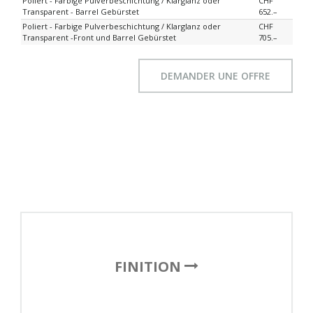
Poliert - Farbige Pulverbeschichtung / Klarglanz oder
CHF
Transparent - Barrel Gebürstet
652.–
Poliert - Farbige Pulverbeschichtung / Klarglanz oder
CHF
Transparent -Front und Barrel Gebürstet
705.–
DEMANDER UNE OFFRE
FINITION