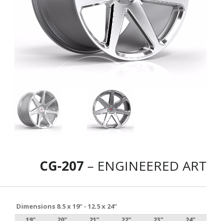
CG-207
– ENGINEERED ART
Dimensions 8.5 x 19“ - 12.5 x 24“
19"
20"
21"
22"
23"
24"