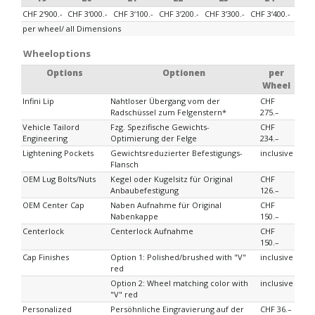
CHF 2‘900.-
CHF 3‘000.-
CHF 3‘100.-
CHF 3‘200.-
CHF 3‘300.-
CHF 3‘400.-
per wheel/ all Dimensions
Wheeloptions
Options
Optionen
per
Wheel
Infini Lip
Nahtloser Übergang vom der
CHF
Radschüssel zum Felgenstern*
275.–
Vehicle Tailord
Fzg. Spezifische Gewichts-
CHF
Engineering
Optimierung der Felge
234.–
Lightening Pockets
Gewichtsreduzierter Befestigungs-
inclusive
Flansch
OEM Lug Bolts/Nuts
Kegel oder Kugelsitz für Original
CHF
Anbaubefestigung
126.–
OEM Center Cap
Naben Aufnahme für Original
CHF
Nabenkappe
150.–
Centerlock
Centerlock Aufnahme
CHF
150.–
Cap Finishes
Option 1: Polished/brushed with "V"
inclusive
red
Option 2: Wheel matching color with
inclusive
"V" red
Personalized
Persöhnliche Eingravierung auf der
CHF 36.–