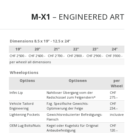
M-X1
– ENGINEERED ART
Dimensions 8.5 x 19“ - 12.5 x 24“
19"
20"
21"
22"
23"
24"
CHF 2‘500.-
CHF 2‘600.-
CHF 2‘700.-
CHF 2‘800.-
CHF 2‘900.-
CHF 3‘000.-
per wheel/ all dimensions
Wheeloptions
Options
Optionen
per
Wheel
Infini Lip
Nahtloser Übergang vom der
CHF
Radschüssel zum Felgenstern*
275.–
Vehicle Tailord
Fzg. Spezifische Gewichts-
CHF
Engineering
Optimierung der Felge
234.–
Lightening Pockets
Gewichtsreduzierter Befestigungs-
inclusive
Flansch
OEM Lug Bolts/Nuts
Kegel oder Kugelsitz für Original
CHF
Anbaubefestigung
120.–