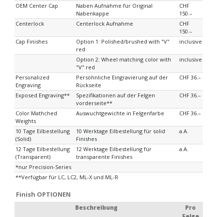
OEM Center Cap
Naben Aufnahme für Original
CHF
Nabenkappe
150.–
Centerlock
Centerlock Aufnahme
CHF
150.–
Cap Finishes
Option 1: Polished/brushed with "V"
inclusive
red
Option 2: Wheel matching color with
inclusive
"V" red
Personalized
Persöhnliche Eingravierung auf der
CHF 36.–
Engraving
Rückseite
Exposed Engraving**
Spezifikationen auf der Felgen
CHF 36.–
vorderseite**
Color Mathched
Auswuchtgewichte in Felgenfarbe
CHF 36.–
Weights
10 Tage Eilbestellung
10 Werktage Eilbestellung für solid
a.A.
(Solid)
Finishes
12 Tage Eilbestellung
12 Werktage Eilbestellung für
a.A.
(Transparent)
transparente Finishes
*nur Precision-Series
**Verfügbar für LC, LC2, ML-X und ML-R
Finish OPTIONEN
Beschreibung
Pro
Felge