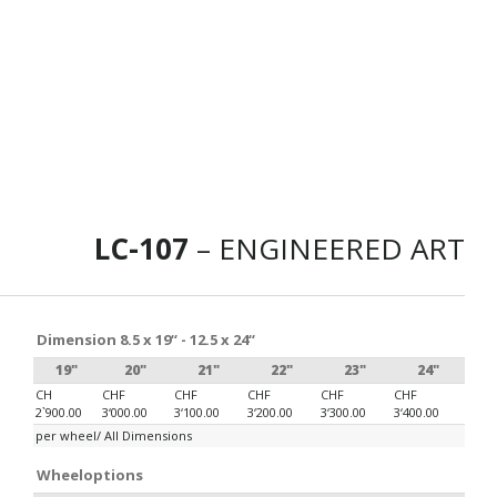
LC-107
– ENGINEERED ART
Dimension 8.5 x 19“ - 12.5 x 24“
19"
20"
21"
22"
23"
24"
CH
CHF
CHF
CHF
CHF
CHF
2`900.00
3‘000.00
3‘100.00
3‘200.00
3‘300.00
3‘400.00
per wheel/ All Dimensions
Wheeloptions