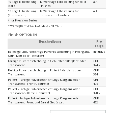
10 Tage Eilbestellung
10 Werktage Eilbestellung für solid
a.A.
(Solid)
Finishes
12 Tage Eilbestellung
12 Werktage Eilbestellung für
a.A.
(Transparent)
transparente Finishes
*nur Precision-Series
**Verfügbar für LC, LC2, ML-X und ML-R
Finish OPTIONEN
Beschreibung
Pro
Felge
Beliebige undurchsichtige Pulverbeschichtung in Hochglanz,
Inklusive
Satin, Matt oder Texturiert
Farbige Pulverbeschichtung in Gebürstet / Klarglanz oder
CHF
Transparent,
324.–
Farbige Pulverbeschichtung in Poliert / Klarglanz oder
CHF
Transparent,
324.–
Poliert - Farbige Pulverbeschichtung / Klarglanz oder
CHF
Transparent - Front Gebürstet
405.–
Poliert - Farbige Pulverbeschichtung / Klarglanz oder
CHF
Transparent - Barrel Gebürstet
378.–
Poliert - Farbige Pulverbeschichtung / Klarglanz oder
CHF
Transparent -Front und Barrel Gebürstet
432.–