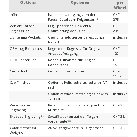
Options
Optionen
per
Wheel
Infini Lip
Nahtloser Übergang vom der
CHF
Radschüssel zum Felgenstern*
275.–
Vehicle Tailord
Fzg. Spezifische Gewichts-
CHF
Engineering
Optimierung der Felge
234.–
Lightening Pockets
Gewichtsreduzierter Befestigungs-
inclusive
Flansch
OEM Lug Bolts/Nuts
Kegel oder Kugelsitz für Original
CHF
Anbaubefestigung
120.–
OEM Center Cap
Naben Aufnahme für Original
CHF
Nabenkappe
150.–
Centerlock
Centerlock Aufnahme
CHF
150.–
Cap Finishes
Option 1: Polished/brushed with "V"
inclusive
red
Option 2: Wheel matching color with
inclusive
"V" red
Personalized
Persöhnliche Eingravierung auf der
CHF 36.–
Engraving
Rückseite
Exposed Engraving**
Spezifikationen auf der Felgen
CHF 36.–
vorderseite**
Color Mathched
Auswuchtgewichte in Felgenfarbe
CHF 36.–
Weights