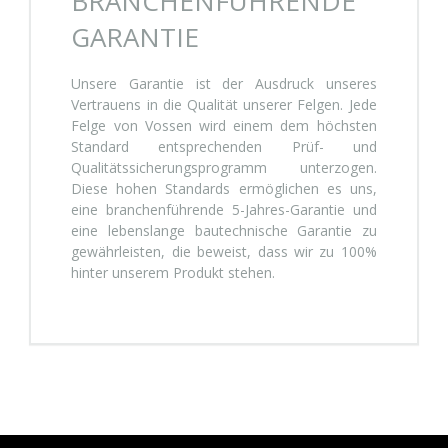
BRANCHENFÜHRENDE
GARANTIE
Unsere Garantie ist der Ausdruck unseres
Vertrauens in die Qualität unserer Felgen. Jede
Felge von Vossen wird einem dem höchsten
Standard entsprechenden Prüf- und
Qualitätssicherungsprogramm unterzogen.
Diese hohen Standards ermöglichen es uns,
eine branchenführende 5-Jahres-Garantie und
eine lebenslange bautechnische Garantie zu
gewährleisten, die beweist, dass wir zu 100%
hinter unserem Produkt stehen.