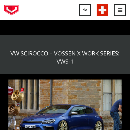
de
Tog
nav
VW SCIROCCO – VOSSEN X WORK SERIES:
VWS-1