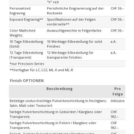
"V" red
Personalized
Persöhnliche Eingravierung auf der
CHF 36.–
Engraving
Rückseite
Exposed Engraving**
Spezifikationen auf der Felgen
CHF 36.–
vorderseite**
Color Mathched
Auswuchtgewichte in Felgenfarbe
CHF 36.–
Weights
10 Tage Eilbestellung
10 Werktage Eilbestellung für solid
a.A.
(Solid)
Finishes
12 Tage Eilbestellung
12 Werktage Eilbestellung für
a.A.
(Transparent)
transparente Finishes
*nur Precision-Series
**Verfügbar für LC, LC2, ML-X und ML-R
Finish OPTIONEN
Beschreibung
Pro
Felge
Beliebige undurchsichtige Pulverbeschichtung in Hochglanz,
Inklusive
Satin, Matt oder Texturiert
Farbige Pulverbeschichtung in Gebürstet / Klarglanz oder
CHF
Transparent,
592.–
Farbige Pulverbeschichtung in Poliert / Klarglanz oder
CHF
Transparent,
592.–
Poliert - Farbige Pulverbeschichtung / Klarglanz oder
CHF