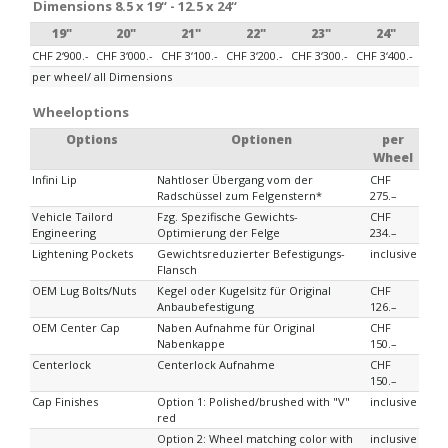
Dimensions 8.5 x 19“ - 12.5 x 24“
19"
20"
21"
22"
23"
24"
CHF 2‘900.-
CHF 3‘000.-
CHF 3‘100.-
CHF 3‘200.-
CHF 3‘300.-
CHF 3‘400.-
per wheel/ all Dimensions
Wheeloptions
Options
Optionen
per
Wheel
Infini Lip
Nahtloser Übergang vom der
CHF
Radschüssel zum Felgenstern*
275.–
Vehicle Tailord
Fzg. Spezifische Gewichts-
CHF
Engineering
Optimierung der Felge
234.–
Lightening Pockets
Gewichtsreduzierter Befestigungs-
inclusive
Flansch
OEM Lug Bolts/Nuts
Kegel oder Kugelsitz für Original
CHF
Anbaubefestigung
126.–
OEM Center Cap
Naben Aufnahme für Original
CHF
Nabenkappe
150.–
Centerlock
Centerlock Aufnahme
CHF
150.–
Cap Finishes
Option 1: Polished/brushed with "V"
inclusive
red
Option 2: Wheel matching color with
inclusive